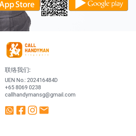
联络我们:
UEN No.: 202416484D
+65 8069 0238
callhandymansg@gmail.com