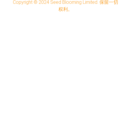
Copyright © 2024
Seed Blooming Limited.
保留一切
权利。