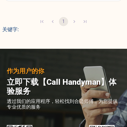
量。同时，也帮助那些不懂市场推广的师傅更易于接触客户，
从而促进整个行业的良性循环和质量提升。 作为一群IT从业
者，我们原本并不擅长商业经营。沿途中，「Call师傅」在这
个竞争激烈的社会中遇到了许多对手，其中一些甚至将我们视
1
为模仿和追赶的目标。然而，用户的持续支持让我们的订单量
关键字
:
不断上升。我们在商业领域或许不是最精明，但为什么用户依
旧钟情于「Call师傅」？我们也不十分确定，或许正是因为我
们作为IT人员的经验和知识，专注于用户体验和系统的完善。
得益于我们的透明度和开放原则，公众更容易获取参考数据，
这引起了更多人对市场发展的关注。我们从未计划独霸市场，
也从不利用任何手段抹黑他人。始终如一，我们只专注于自己
擅长的领域。这种看似愚笨的策略，却促成了百花齐放与相互
学习的氛围。 「Call师傅」未来的期望 未来或许会出现更强
作为用户的你
大的竞争者，但我们不会因此沮丧，因为「Call师傅」成立的
初衷是为社会作出贡献，让市民更容易找到可信赖的师傅。今
立即下载【Call Handyman】体
天，我们欣慰地看到「Call师傅」在本地社会和海外市场上激
起了涟漪。未来无论是我们持续这个使命，还是让他人接棒，
验服务
带起更大的浪潮，这其实都不是最关键的。只要能对世界有所
贡献，我们就认为一切都是值得的！
透过我们的应用程序，轻松找到合适师傅，为您提供
专业优质的服务