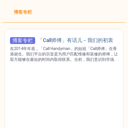
博客专栏
「Call师傅」有话儿－我们的初衷
博客专栏
在2014年年底，「Call Handyman」的始祖「Call师傅」在香
港诞生。我们平台的宗旨是为用户匹配维修和装修的师傅，让
双方能够在最短的时间内取得联系。当初，我们意识到市场上
存在这样的需求：每当人们需要寻找师傅提供帮助时，他们不
得不翻阅黄页、搜索网站、询问朋友究竟哪位师傅的手艺优
良、收费合理？因此，我们设计了「Call师傅」，以便于他们
寻找合适的师傅，希望能够为社会带来微薄的贡献。秉持着初
心，我们在10年后进军海外市场新加坡，这是我们感到无比
荣幸和自豪的事。 「Call师傅」的初衷 即使「Call师傅」今日
屡获殊荣，我们当初也是从零起步。起初没有用户下单，也未
获得师傅的关注，甚至遭受冷落。然而，内心的一股热忱成为
了我们不断前行的动力。我们的努力从来不是为了荣誉，而是
真切希望能够成功地将整个行业与科技融合。 我们期望通过
提供可靠的师傅，能够减少人们在装修维修过程中遇到的「烂
尾」案例。透过平台的评分系统，我们鼓励师傅提升服务质